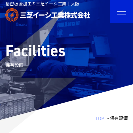
精密板金加工の三芝イーシ工業｜大阪
Facilities
保有設備
- 保有設備
TOP